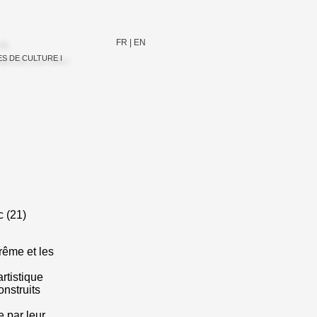
FR
|
EN
ES DE CULTURE I
c (21)
rême et les
rtistique
onstruits
 par leur