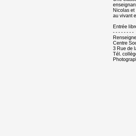
enseignant
Nicolas et
au vivant e
Entrée libr
- - - - - - - -
Renseigne
Centre Soc
3 Rue de l
Tél. collè
Photograp