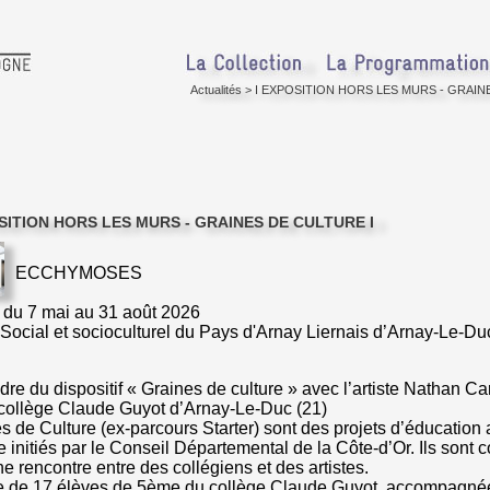
Actualités
>
I EXPOSITION HORS LES MURS - GRAIN
SITION HORS LES MURS - GRAINES DE CULTURE I
ECCHYMOSES
 du 7 mai au 31 août 2026
Social et socioculturel du Pays d'Arnay Liernais d’Arnay-Le-Du
dre du dispositif « Graines de culture » avec l’artiste Nathan Ca
collège Claude Guyot d’Arnay-Le-Duc (21)
s de Culture (ex-parcours Starter) sont des projets d’éducation a
le initiés par le Conseil Départemental de la Côte-d’Or. Ils sont c
e rencontre entre des collégiens et des artistes.
e de 17 élèves de 5ème du collège Claude Guyot, accompagnée